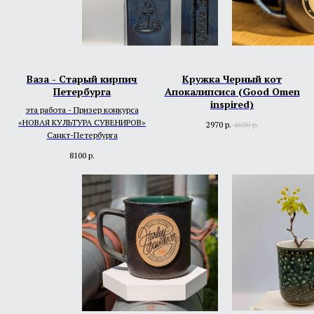
Ваза - Старый кирпич
Кружка Черный кот
Петербурга
Апокалипсиса (Good Omen
inspired)
эта работа - Призер конкурса
«НОВАЯ КУЛЬТУРА СУВЕНИРОВ»
2970
р.
4600
р.
Санкт-Петербурга
8100
р.