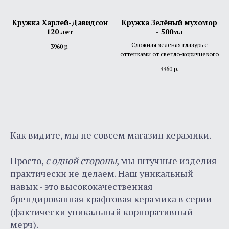
Кружка Харлей-Давидсон
Кружка Зелёный мухомор
120 лет
- 500мл
Сложная зеленая глазурь с
3960
р.
оттенками от светло-коричневого
3360
р.
+7 (993) 9 73-75-77
Telegram
info@unicups.ru
О нас
Как видите, мы не совсем магазин керамики.
г. Санкт-Петербург,
Как мы делаем
керамику
ул. Бабушкина 36/1
Упаковка и доставка
Просто,
с одной стороны
, мы штучные изделия
практически не делаем. Наш уникальный
© Университетские кружки, 2023-2026
навык - это высококачественная
Политика конфиденциальности
брендированная крафтовая керамика в серии
(фактически уникальный корпоративный
мерч).